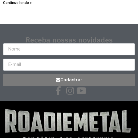
Continue lendo »
Receba nossas novidades
Cadastrar