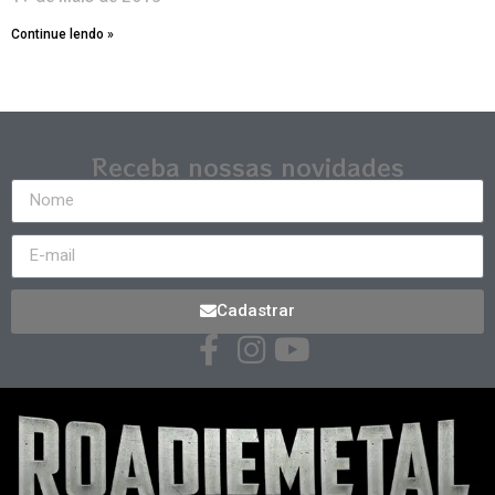
Continue lendo »
Receba nossas novidades
Cadastrar