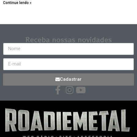
Continue lendo »
Receba nossas novidades
Cadastrar