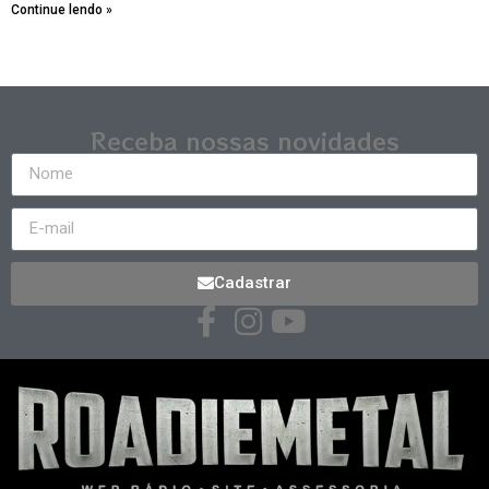
Continue lendo »
Receba nossas novidades
Cadastrar