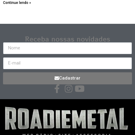
Continue lendo »
Receba nossas novidades
Cadastrar