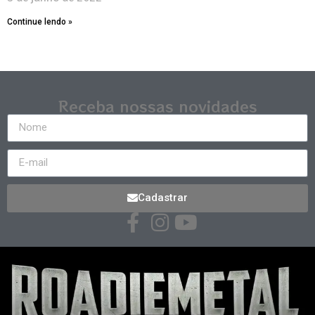
Continue lendo »
Receba nossas novidades
Cadastrar