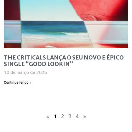
THE CRITICALS LANÇA O SEU NOVO E ÉPICO
SINGLE “GOOD LOOKIN”
10 de março de 2025
Continue lendo »
«
1
2
3
4
»