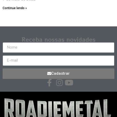
Continue lendo »
Receba nossas novidades
Cadastrar