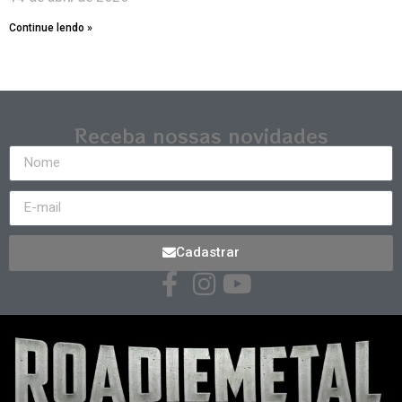
Continue lendo »
Receba nossas novidades
Cadastrar