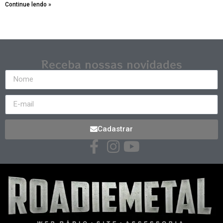
Continue lendo »
Receba nossas novidades
Cadastrar