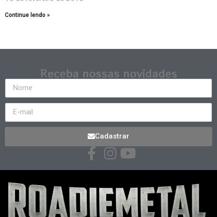
Continue lendo »
Receba nossas novidades
Cadastrar