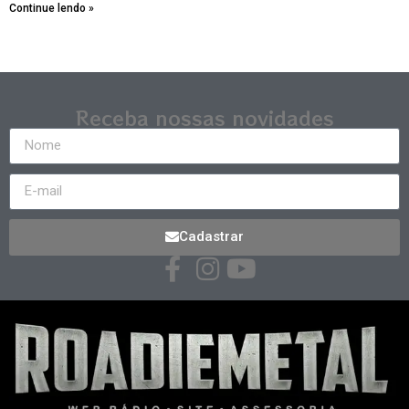
Continue lendo »
Receba nossas novidades
Cadastrar