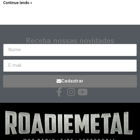
Continue lendo »
Receba nossas novidades
Cadastrar