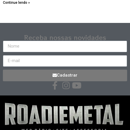
Continue lendo »
Receba nossas novidades
Cadastrar