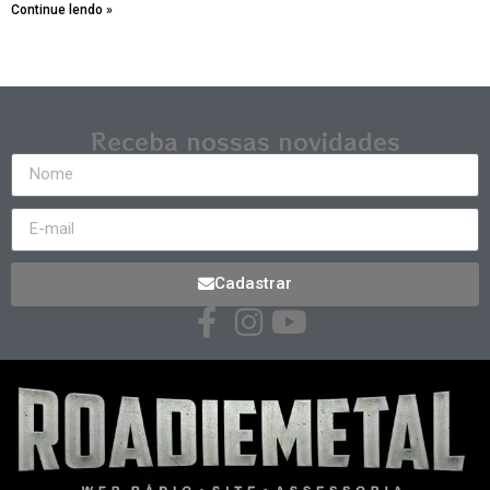
Continue lendo »
Receba nossas novidades
Cadastrar