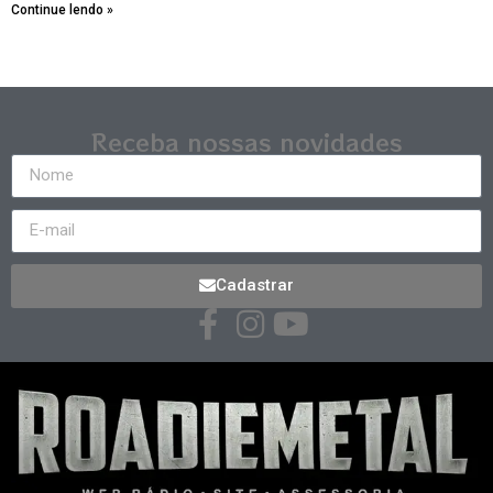
Continue lendo »
Receba nossas novidades
Cadastrar