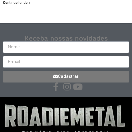
Continue lendo »
Receba nossas novidades
Cadastrar