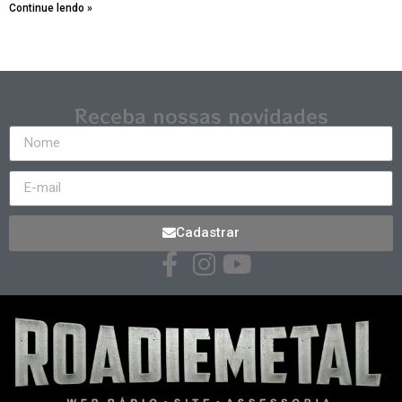
Continue lendo »
Receba nossas novidades
Cadastrar