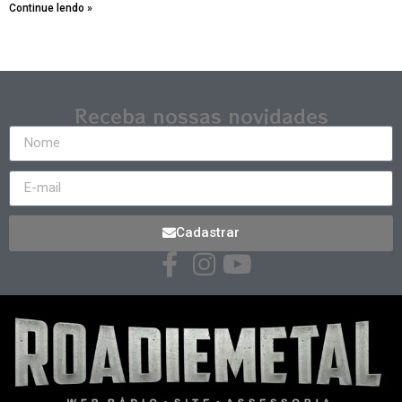
Continue lendo »
Receba nossas novidades
Cadastrar