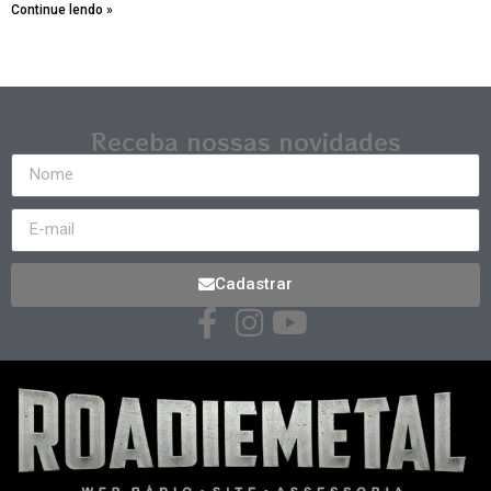
Continue lendo »
Receba nossas novidades
Cadastrar