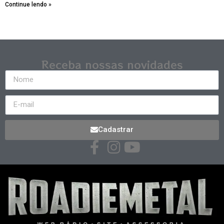
Continue lendo »
Receba nossas novidades
Cadastrar