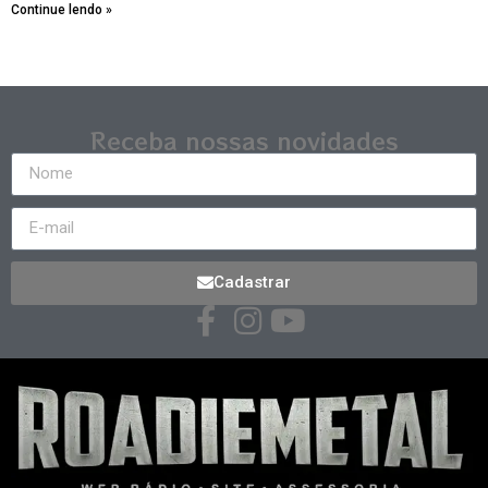
Continue lendo »
Receba nossas novidades
Cadastrar