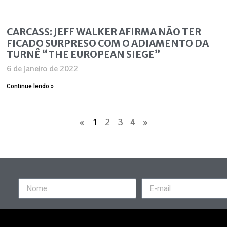
CARCASS: JEFF WALKER AFIRMA NÃO TER
FICADO SURPRESO COM O ADIAMENTO DA
TURNÊ “THE EUROPEAN SIEGE”
6 de janeiro de 2022
Continue lendo »
«
1
2
3
4
»