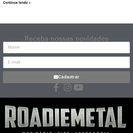
Continue lendo »
Receba nossas novidades
Cadastrar