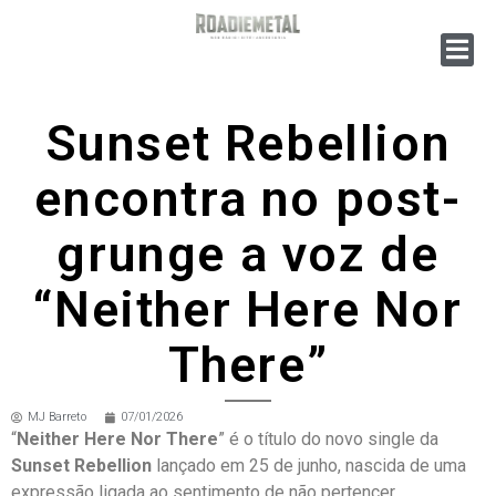
Sunset Rebellion
encontra no post-
grunge a voz de
“Neither Here Nor
There”
MJ Barreto
07/01/2026
“
Neither Here Nor There
” é o título do novo single da
Sunset Rebellion
lançado em 25 de junho, nascida de uma
expressão ligada ao sentimento de não pertencer