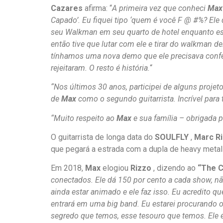
Cazares
afirma: “
A primeira vez que conheci
Max
Capado’. Eu fiquei tipo ‘quem é você F @ #%? Ele 
seu Walkman em seu quarto de hotel enquanto es
então tive que lutar com ele e tirar do walkman d
tínhamos uma nova demo que ele precisava confe
rejeitaram. O resto é história.
“
“Nos últimos 30 anos, participei de alguns projet
de
Max
como o segundo guitarrista. Incrível par
“Muito respeito ao
Max
e sua família – obrigada 
O guitarrista de longa data do
SOULFLY
,
Marc R
que pegará a estrada com a dupla de heavy meta
Em 2018,
Max
elogiou
Rizzo
, dizendo ao
“The C
conectados. Ele dá 150 por cento a cada show, não
ainda estar animado e ele faz isso. Eu acredito q
entrará em uma big band. Eu estarei procurando o
segredo que temos, esse tesouro que temos. Ele é 