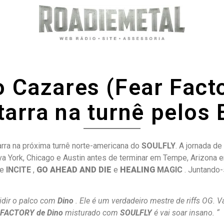
o Cazares (Fear Facto
tarra na turnê pelos
arra na próxima turnê norte-americana do
SOULFLY
. A jornada 
 York, Chicago e Austin antes de terminar em Tempe, Arizona e
de
INCITE
,
GO AHEAD AND DIE
e
HEALING
MAGIC
. Juntando-
idir o palco com
Dino
. Ele é um verdadeiro mestre de riffs OG. 
FACTORY de Dino
misturado com
SOULFLY
é vai soar insano. “