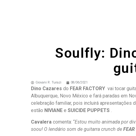
Soulfly: Din
gui
Giovani R. Turazi
08/06/2021
Dino Cazares
do
FEAR FACTORY
vai tocar guit
Albuquerque, Novo México e fará paradas em Nova
celebração familiar, pois incluirá apresentações 
estão
NIVIANE
e
SUICIDE PUPPETS
.
Cavalera
comenta: “
Estou muito animada por div
soou! O lendário som de guitarra crunch de
FEAR 