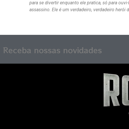
para se divertir enquanto ele pratica, só para ou
assassino. Ele é um verdadeiro, verdadeiro herói d
Receba nossas novidades