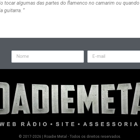
vi-lo tocar algumas das partes do flamenco no camarim ou quando
a guitarra.
“
© 2017-2026 | Roadie Metal - Todos os direitos reservados.