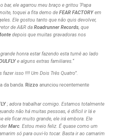
 bar, ele agarrou meu braço e gritou ‘Papa
ite, toquei a fita demo de
FEAR FACTORY
em
es. Ele gostou tanto que não quis devolver,
iretor de A&R da
Roadrunner Records
, que
onte
depois que muitas gravadoras nos
grande honra estar fazendo esta turnê ao lado
OULFLY
e alguns extras familiares.
“
fazer isso !!!! Um Dois Três Quatro”.
da da banda.
Rizzo
anunciou recentemente
FLY
; adora trabalhar comigo. Estamos totalmente
ando não há muitas pessoas, é difícil ir lá e
 ele ficar muito grande, ele irá embora. Ele
rder
Marc
. Estou meio feliz. É quase como um
amarim só para ouvi-lo tocar. Basta ir ao camarim