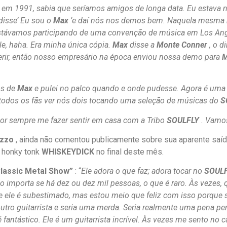
em 1991, sabia que seríamos amigos de longa data. Eu estava no
disse’ Eu sou o
Max
‘e daí nós nos demos bem. Naquela mesma no
távamos participando de uma convenção de música em Los Angel
ele, haha. Era minha única cópia.
Max
disse a
Monte Conner
, o d
rir, então nosso empresário na época enviou nossa demo para
M
os de
Max
e pulei no palco quando e onde pudesse. Agora é uma 
a todos os fãs ver nós dois tocando uma seleção de músicas do
S
por sempre me fazer sentir em casa com a Tribo
SOULFLY
. Vamos 
izzo
, ainda não comentou publicamente sobre sua aparente saí
l honky tonk
WHISKEYDICK
no final deste mês.
lassic Metal Show”
: “
Ele adora o que faz; adora tocar no
SOUL
 importa se há dez ou dez mil pessoas, o que é raro. Às vezes, qu
ue ele é subestimado, mas estou meio que feliz com isso porque se
utro guitarrista e seria uma merda. Seria realmente uma pena pe
fantástico. Ele é um guitarrista incrível. Às vezes me sento no c