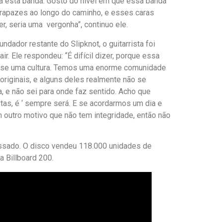
ra esta banda. Gosto do nível em que essa banda
s rapazes ao longo do caminho, e esses caras
, seria uma vergonha”, continuo ele.
dador restante do Slipknot, o guitarrista foi
. Ele respondeu: “É difícil dizer, porque essa
ou-se uma cultura. Temos uma enorme comunidade
riginais, e alguns deles realmente não se
a, e não sei para onde faz sentido. Acho que
as, é ‘ sempre será. E se acordarmos um dia e
outro motivo que não tem integridade, então não
ssado. O disco vendeu 118.000 unidades de
 Billboard 200.