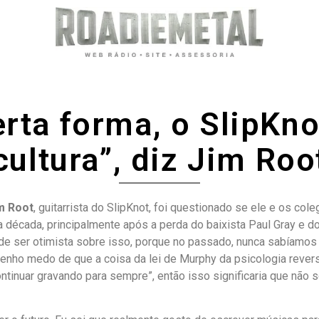
erta forma, o SlipKn
cultura”, diz Jim Roo
m Root
, guitarrista do SlipKnot, foi questionado se ele e os co
 década, principalmente após a perda do baixista Paul Gray e do 
 de ser otimista sobre isso, porque no passado, nunca sabíamos
enho medo de que a coisa da lei de Murphy da psicologia rever
tinuar gravando para sempre”, então isso significaria que não 