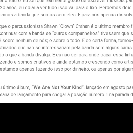
ver o futuro. Eu sei que realmente gosto de escrever músicas pa
0 anos, eu odiaria ver tudo isso vai para o lixo. Perdemos doi
ríamos a banda que somos sem eles. E para nós apenas dissolver
que o percussionista Shawn “Clown” Crahan é o último membro fun
ontinuar com a banda se “outros companheiros” tivessem que sair
é sobre nenhum de nós; é sobre o todo. E de certa forma, torn
stinados que não se interessariam pela banda sem alguns caras o
 o que a banda divulga. E eu não sei para onde traçar essa linh
zendo e somos criativos e ainda estamos crescendo como artist
stamos apenas fazendo isso por dinheiro, ou apenas por algum 
u último álbum,
“We Are Not Your Kind”
, lançado em agosto pa
ana de lançamento para chegar à posição número 1 na parada da