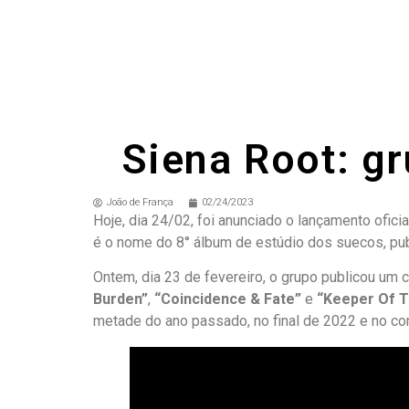
Siena Root: gr
João de França
02/24/2023
Hoje, dia 24/02, foi anunciado o lançamento ofi
é o nome do 8° álbum de estúdio dos suecos, pu
Ontem, dia 23 de fevereiro, o grupo publicou um 
Burden”
,
“Coincidence & Fate”
e
“Keeper Of 
metade do ano passado, no final de 2022 e no c