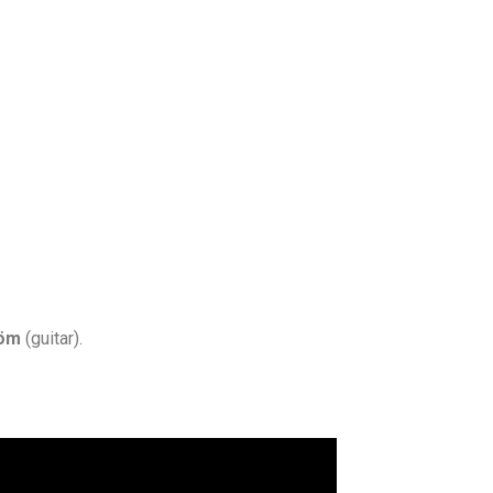
röm
(guitar).