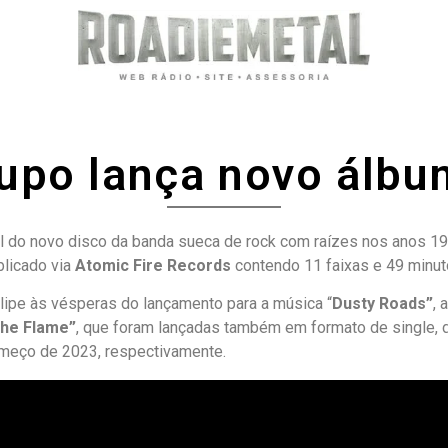
upo lança novo álbu
cial do novo disco da banda sueca de rock com raízes nos anos 1
blicado via
Atomic Fire Records
contendo 11 faixas e 49 minut
clipe às vésperas do lançamento para a música “
Dusty Roads”
, 
The Flame”
, que foram lançadas também em formato de single, 
omeço de 2023, respectivamente.