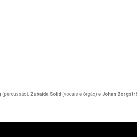
g
(percussão),
Zubaida Solid
(vocais e órgão) e
Johan Borgst