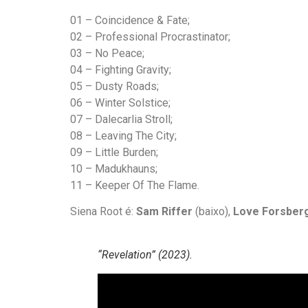
01 – Coincidence & Fate;
02 – Professional Procrastinator;
03 – No Peace;
04 – Fighting Gravity;
05 – Dusty Roads;
06 – Winter Solstice;
07 – Dalecarlia Stroll;
08 – Leaving The City;
09 – Little Burden;
10 – Madukhauns;
11 – Keeper Of The Flame.
Siena Root é:
Sam Riffer
(baixo),
Love Forsber
“Revelation” (2023).