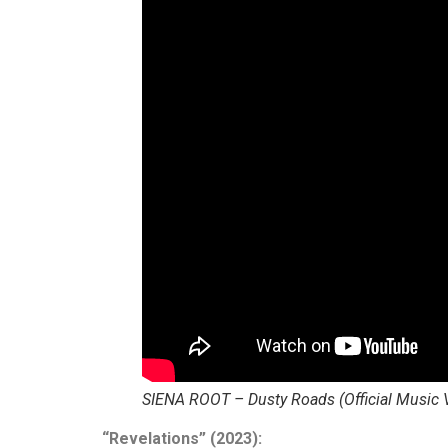
SIENA ROOT – Dusty Roads (Official Music 
“Revelations” (2023):