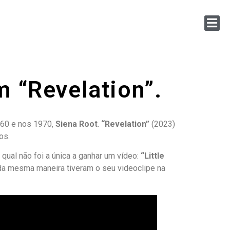
m “Revelation”.
960 e nos 1970,
Siena Root
.
“Revelation”
(2023)
os.
a qual não foi a única a ganhar um vídeo:
“Little
da mesma maneira tiveram o seu videoclipe na