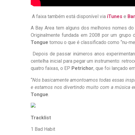
A faixa também está disponível via
iTunes
e
Ba
A Bay Area tem alguns dos melhores nomes do g
Originalmente fundada em 2008 por um grupo d
Tongue
tornou o que é classificado como “nu-me
Depois de passar inúmeros anos experimentando
centelha inicial para pegar um instrumento: ret
quatro faixas, o EP
Petrichor
, que foi lançado 
“
Nós basicamente amontoamos todas essas inspi
e estamos nos divertindo muito com a música 
Tongue
.
Tracklist
1 Bad Habit