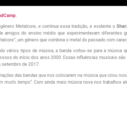
ndCamp
.
ênero Metalcore, e continua essa tradição, e evidente o
Shar
e amigos do ensino médio que experimentavam diferentes gr
talcore”, um gênero que combina o metal do passado com carac
 vários tipos de música, a banda voltou-se para a música que
rocessos do início dos anos 2000. Essas influências musicais sã
em setembro de 2017.
rações das bandas que nos colocaram na música que criou nos
em muito tempo
“. Com ainda mais música nova nos trabalhos 