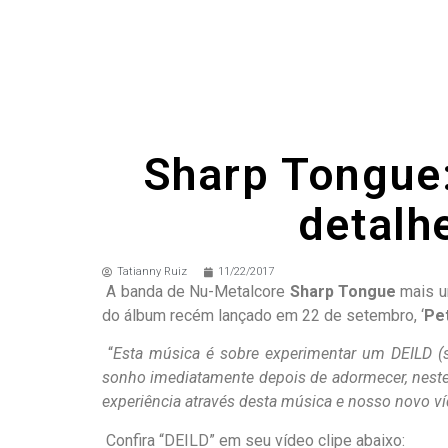
Sharp Tongue:
detalh
Tatianny Ruiz
11/22/2017
A banda de Nu-Metalcore
Sharp Tongue
mais um
do álbum recém lançado em 22 de setembro, ‘
Pe
“
Esta música é sobre experimentar um DEILD (
sonho imediatamente depois de adormecer, nest
experiência através desta música e nosso novo v
Confira “DEILD” em seu vídeo clipe abaixo: