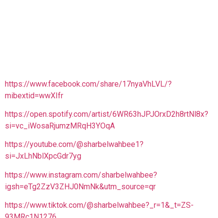
https://www.facebook.com/share/17nyaVhLVL/?
mibextid=wwXIfr
https://open.spotify.com/artist/6WR63hJPJOrxD2h8rtNl8x?
si=vc_iWosaRjumzMRqH3YOqA
https://youtube.com/@sharbelwahbee1?
si=JxLhNblXpcGdr7yg
https://www.instagram.com/sharbelwahbee?
igsh=eTg2ZzV3ZHJ0NmNk&utm_source=qr
https://www.tiktok.com/@sharbelwahbee?_r=1&_t=ZS-
93MRc1N1276