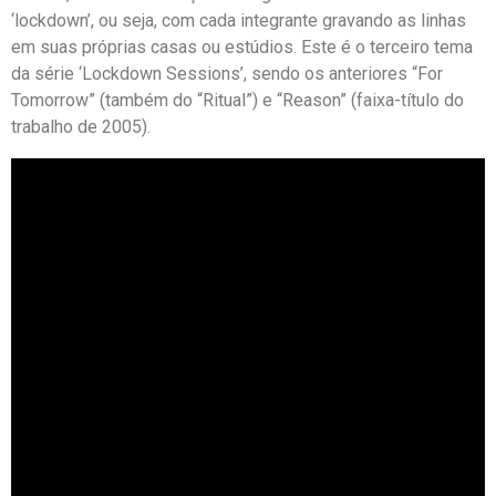
‘lockdown’, ou seja, com cada integrante gravando as linhas
em suas próprias casas ou estúdios. Este é o terceiro tema
da série ‘Lockdown Sessions’, sendo os anteriores “For
Tomorrow” (também do “Ritual”) e “Reason” (faixa-título do
trabalho de 2005).