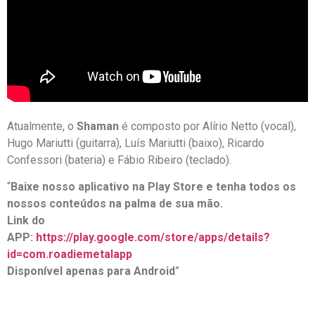
Atualmente, o
Shaman
é composto por Alírio Netto (vocal),
Hugo Mariutti (guitarra), Luís Mariutti (baixo), Ricardo
Confessori (bateria) e Fábio Ribeiro (teclado).
“
Baixe nosso aplicativo na Play Store e tenha todos os
nossos conteúdos na palma de sua mão.
Link do
APP:
https://play.google.com/store/apps/details?
id=com.roadiemetalapp
Disponível apenas para Android
”