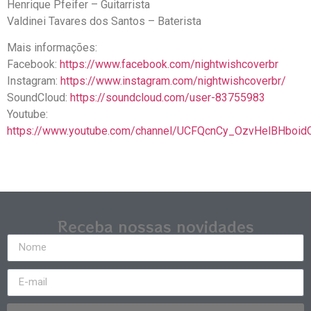
Henrique Pfeifer – Guitarrista
Valdinei Tavares dos Santos – Baterista
Mais informações:
Facebook:
https://www.facebook.com/nightwishcoverbr
Instagram:
https://www.instagram.com/nightwishcoverbr/
SoundCloud:
https://soundcloud.com/user-83755983
Youtube:
https://www.youtube.com/channel/UCFQcnCy_OzvHelBHboid
Receba nossas novidades