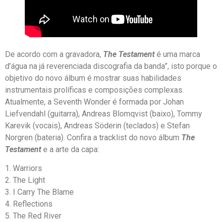
De acordo com a gravadora,
The Testament
é uma marca
d’água na já reverenciada discografia da banda”, isto porque o
objetivo do novo álbum é mostrar suas habilidades
instrumentais prolíficas e composições complexas.
Atualmente, a Seventh Wonder é formada por Johan
Liefvendahl (guitarra), Andreas Blomqvist (baixo), Tommy
Karevik (vocais), Andreas Söderin (teclados) e Stefan
Norgren (bateria). Confira a tracklist do novo álbum
The
Testament
e a arte da capa:
1. Warriors
2. The Light
3. I Carry The Blame
4. Reflections
5. The Red River