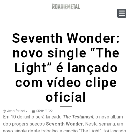
Seventh Wonder:
novo single “The
Light” é lançado
com vídeo clipe
oficial
Jennifer Kelly
05/04/2022
Em 10 de junho será lançado
The Testament
, o novo álbum
dos progers suecos
Seventh Wonder
. Nesta semana, um
novo single deste trabalho, a canção “The Light”, foi lançado