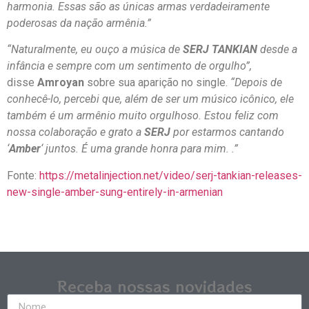
harmonia. Essas são as únicas armas verdadeiramente
poderosas da nação armênia.”
“Naturalmente, eu ouço a música de
SERJ TANKIAN
desde a
infância e sempre com um sentimento de orgulho”,
disse
Amroyan
sobre sua aparição no single.
“Depois de
conhecê-lo, percebi que, além de ser um músico icônico, ele
também é um armênio muito orgulhoso. Estou feliz com
nossa colaboração e grato a
SERJ
por estarmos cantando
‘
Amber
‘ juntos. É uma grande honra para mim. .”
Fonte:
https://metalinjection.net/video/serj-tankian-releases-
new-single-amber-sung-entirely-in-armenian
Receba nossas novidades