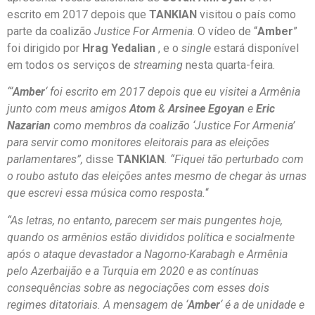
escrito em 2017 depois que
TANKIAN
visitou o país como
parte da coalizão
Justice For Armenia
. O vídeo de “
Amber
”
foi dirigido por
Hrag Yedalian
, e o
single
estará disponível
em todos os serviços de
streaming
nesta quarta-feira.
“‘
Amber
‘ foi escrito em 2017 depois que eu visitei a Armênia
junto com meus amigos
Atom
&
Arsinee Egoyan
e
Eric
Nazarian
como membros da coalizão ‘Justice For Armenia’
para servir como monitores eleitorais para as eleições
parlamentares”,
disse
TANKIAN
. “Fiquei tão perturbado com
o roubo astuto das eleições antes mesmo de chegar às urnas
que escrevi essa música como resposta.
“
“As letras, no entanto, parecem ser mais pungentes hoje,
quando os armênios estão divididos política e socialmente
após o ataque devastador a Nagorno-Karabagh e Armênia
pelo Azerbaijão e a Turquia em 2020 e as contínuas
consequências sobre as negociações com esses dois
regimes ditatoriais. A mensagem de ‘
Amber
‘ é a de unidade e