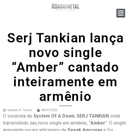
Serj Tankian lança
novo single
“Amber” cantado
inteiramente em
armênio
Giovani R. Turazi
06/07/2022
O vocalista do
System Of A Down
,
SERJ TANKIAN
, está
transmitindo seu novo
single
em armênio, “
Amber
”. O
single
apresenta vocais adicionais de
Sevak Amroyan
e foi