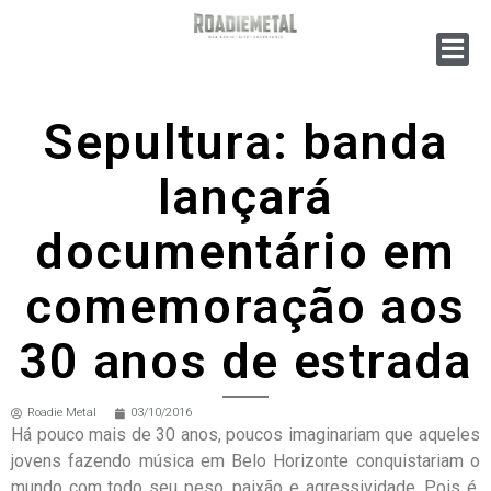
Sepultura: banda
lançará
documentário em
comemoração aos
30 anos de estrada
Roadie Metal
03/10/2016
Há pouco mais de 30 anos, poucos imaginariam que aqueles
jovens fazendo música em Belo Horizonte conquistariam o
mundo com todo seu peso, paixão e agressividade. Pois é.