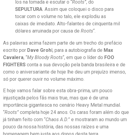
los na tomada e escutar o “
Roots”
, do
SEPULTURA
. Assim que coloquei o disco para
tocar com o volume no talo, ele explodiu as
caixas de imediato. Alto-falantes de cinquenta mil
dólares arruinada por causa de
Roots
“.
As palavras acima fazem parte de um trecho do prefácio
escrito por
Dave Groh
l, para a autobiografia de
Max
Cavalera
, “
My Bloody Roots
“, em que o líder do
FOO
FIGHTERS
conta a sua devoção pela banda brasileira e de
como o aniversariante de hoje lhe deu um prejuízo imenso,
só por querer ouvir no volume máximo.
E hoje vamos falar sobre esta obra-prima, um pouco
injustiçada pelos fãs mais true, mas que é de uma
importância gigantesca no cenário Heavy Metal mundial.
“
Roots”
completa hoje 24 anos. Os caras foram além do que
já tinham feito com “
Chaos A.D.
” e mostraram ao mundo um
pouco da nossa história, das nossas raízes e uma
homenagem bem justa aos donos desta terra.