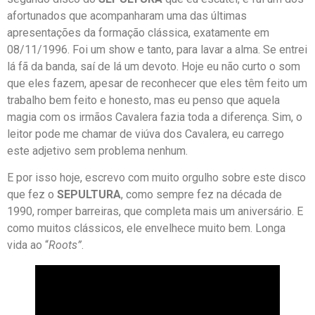
afortunados que acompanharam uma das últimas
apresentações da formação clássica, exatamente em
08/11/1996. Foi um show e tanto, para lavar a alma. Se entrei
lá fã da banda, saí de lá um devoto. Hoje eu não curto o som
que eles fazem, apesar de reconhecer que eles têm feito um
trabalho bem feito e honesto, mas eu penso que aquela
magia com os irmãos Cavalera fazia toda a diferença. Sim, o
leitor pode me chamar de viúva dos Cavalera, eu carrego
este adjetivo sem problema nenhum.
E por isso hoje, escrevo com muito orgulho sobre este disco
que fez o
SEPULTURA
, como sempre fez na década de
1990, romper barreiras, que completa mais um aniversário. E
como muitos clássicos, ele envelhece muito bem. Longa
vida ao “
Roots”
.