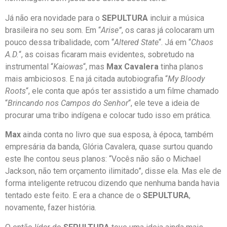
Já não era novidade para o
SEPULTURA
incluir a música
brasileira no seu som. Em “
Arise”
, os caras já colocaram um
pouco dessa tribalidade, com “
Altered State
“. Já em “
Chaos
A.D.
“, as coisas ficaram mais evidentes, sobretudo na
instrumental “
Kaiowas
“, mas
Max Cavalera
tinha planos
mais ambiciosos. E na já citada autobiografia “
My Bloody
Roots
“, ele conta que após ter assistido a um filme chamado
“
Brincando nos Campos do Senhor
“, ele teve a ideia de
procurar uma tribo indígena e colocar tudo isso em prática.
Max
ainda conta no livro que sua esposa, à época, também
empresária da banda, Glória Cavalera, quase surtou quando
este lhe contou seus planos: “Vocês não são o Michael
Jackson, não tem orçamento ilimitado”, disse ela. Mas ele de
forma inteligente retrucou dizendo que nenhuma banda havia
tentado este feito. E era a chance de o
SEPULTURA
,
novamente, fazer história.