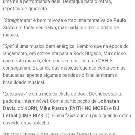
uma bela performance dele. Destaque para o refrão,
repetitivo e grudento.
“Straighthate”
é bem raivosa e traz uma tentativa de
Paulo
Xisto
em tocar seu baixo, mas nada que tire o brilho da
música.
“
Spit
” é uma música bem enérgica. Lembro que na época do
lançamento, em entrevista para a Rock Brigade,
Max
disse
que nesta música, eles queriam soar como o
GBH
. E
conseguiram. É a única das músicas que não conta com as
batucadas, apenas algumas batidas no final lembram a
brasilidade musical.
“
Lookaway
” é uma música chata de doer. Desnecessária,
pedante, interminável. Com a participação de
Johnatan
Davis
, do
KORN
,
Mike Patton
(
FAITH NO MORE
) e
DJ
Lethal (LIMP BIZKIT
). É uma faixa que eu pulo quando estou
ouvindo essa bolacha.
“Dusted”
chega e traz uma energia fantástica com seu