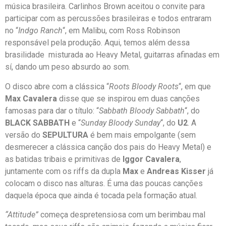
música brasileira. Carlinhos Brown aceitou o convite para
participar com as percussões brasileiras e todos entraram
no “
Indgo Ranch
“, em Malibu, com Ross Robinson
responsável pela produção. Aqui, temos além dessa
brasilidade misturada ao Heavy Metal, guitarras afinadas em
sí, dando um peso absurdo ao som.
O disco abre com a clássica “
Roots Bloody Roots
“, em que
Max Cavalera
disse que se inspirou em duas canções
famosas para dar o título: “
Sabbath Bloody Sabbath
“, do
BLACK SABBATH
e “
Sunday Bloody Sunday
“, do
U2
. A
versão do
SEPULTURA
é bem mais empolgante (sem
desmerecer a clássica canção dos pais do Heavy Metal) e
as batidas tribais e primitivas de
Iggor
Cavalera
,
juntamente com os riffs da dupla
Max
e
Andreas Kisser
já
colocam o disco nas alturas. É uma das poucas canções
daquela época que ainda é tocada pela formação atual.
“Attitude”
começa despretensiosa com um berimbau mal