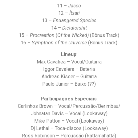
11 –
Jasco
12 –
Ítsari
13 –
Endangered Species
14 –
Dictatorshit
15 –
Procreation
(
Of the Wicked)
(Bônus Track)
16 –
Sympthon of the Universe
(Bônus Track)
Lineup
:
Max Cavalrea – Vocal/Guitarra
Iggor Cavalera – Bateria
Andreas Kisser – Guitarra
Paulo Junior – Baixo (??)
Participações Especiais
:
Carlinhos Brown – Vocal/Percussão/Berimbau/
Johnatan Davis – Vocal (Lookaway)
Mike Patton – Vocal (Lookaway)
Dj Lethal – Toca-discos (Lookaway)
Ross Robinson – Percussão (Rattamahatta)