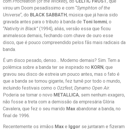
com
Procreation
(
of the Wicked
), do
CELTIC FROST
, que
virou um Doom pesadíssimo e com “
Symphton of the
Universe
“, do
BLACK SABBATH
, música que já havia sido
gravada antes para o tributo à banda de
Toni Iommi
, o
“
Nativity in Black”
(1994), aliás, versão essa que ficou
animalesca demais, fechando com chave de ouro esse
disco, que é pouco compreendido pelos fãs mais radicais da
banda.
É um disco pesado, denso… Moderno demais? Sim. Tem a
polêmica sobre a banda ter se inspirado no
KORN
, que
gravou seu disco de estreia um pouco antes, mas o fato é
que a banda se tornou gigante, fez turnê por todo o mundo,
incluindo festivais como o
Ozzfest
,
Dynamo Open Air
.
Poderia se tornar o novo
METALLICA
, sem nenhum exagero,
não fosse a treta com a demissão da empresária Glória
Cavalera, que fez o seu marido
Max
abandonar a banda, no
final de 1996.
Recentemente os irmãos
Max
e
Iggor
se juntaram e fizeram