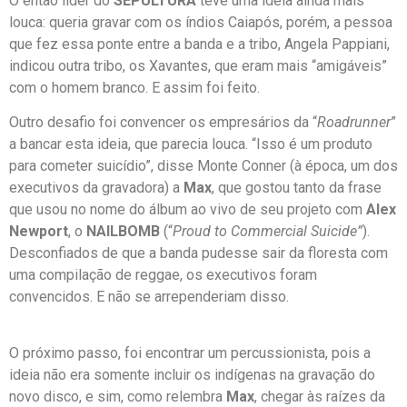
O então líder do
SEPULTURA
teve uma ideia ainda mais
louca: queria gravar com os índios Caiapós, porém, a pessoa
que fez essa ponte entre a banda e a tribo, Angela Pappiani,
indicou outra tribo, os Xavantes, que eram mais “amigáveis”
com o homem branco. E assim foi feito.
Outro desafio foi convencer os empresários da “
Roadrunner
”
a bancar esta ideia, que parecia louca. “Isso é um produto
para cometer suicídio”, disse Monte Conner (à época, um dos
executivos da gravadora) a
Max
, que gostou tanto da frase
que usou no nome do álbum ao vivo de seu projeto com
Alex
Newport
, o
NAILBOMB
(“
Proud to Commercial Suicide”
).
Desconfiados de que a banda pudesse sair da floresta com
uma compilação de reggae, os executivos foram
convencidos. E não se arrependeriam disso.
O próximo passo, foi encontrar um percussionista, pois a
ideia não era somente incluir os indígenas na gravação do
novo disco, e sim, como relembra
Max
, chegar às raízes da