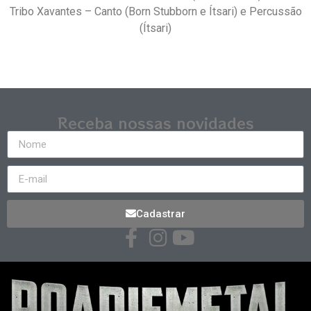
Tribo Xavantes – Canto (Born Stubborn e Ítsari) e Percussão
(Ítsari)
Receba nossas novidades
Cadastrar