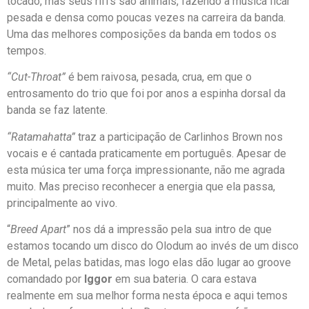
tocado, mas seus riffs são animais, fazendo a música ficar
pesada e densa como poucas vezes na carreira da banda.
Uma das melhores composições da banda em todos os
tempos.
“Cut-Throat”
é bem raivosa, pesada, crua, em que o
entrosamento do trio que foi por anos a espinha dorsal da
banda se faz latente.
“Ratamahatta”
traz a participação de Carlinhos Brown nos
vocais e é cantada praticamente em português. Apesar de
esta música ter uma força impressionante, não me agrada
muito. Mas preciso reconhecer a energia que ela passa,
principalmente ao vivo.
“
Breed Apart
” nos dá a impressão pela sua intro de que
estamos tocando um disco do Olodum ao invés de um disco
de Metal, pelas batidas, mas logo elas dão lugar ao groove
comandado por
Iggor
em sua bateria. O cara estava
realmente em sua melhor forma nesta época e aqui temos