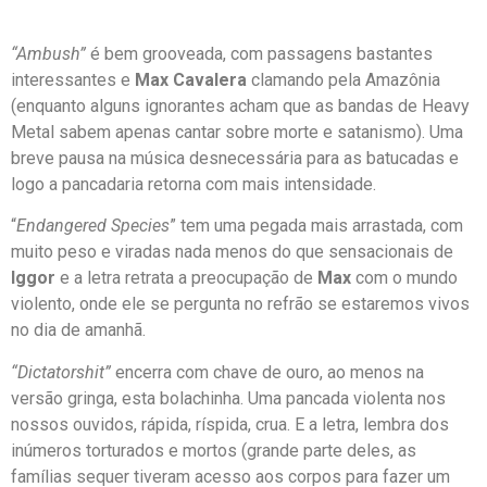
“Ambush”
é bem grooveada, com passagens bastantes
interessantes e
Max Cavalera
clamando pela Amazônia
(enquanto alguns ignorantes acham que as bandas de Heavy
Metal sabem apenas cantar sobre morte e satanismo). Uma
breve pausa na música desnecessária para as batucadas e
logo a pancadaria retorna com mais intensidade.
“
Endangered Species
” tem uma pegada mais arrastada, com
muito peso e viradas nada menos do que sensacionais de
Iggor
e a letra retrata a preocupação de
Max
com o mundo
violento, onde ele se pergunta no refrão se estaremos vivos
no dia de amanhã.
“Dictatorshit”
encerra com chave de ouro, ao menos na
versão gringa, esta bolachinha. Uma pancada violenta nos
nossos ouvidos, rápida, ríspida, crua. E a letra, lembra dos
inúmeros torturados e mortos (grande parte deles, as
famílias sequer tiveram acesso aos corpos para fazer um