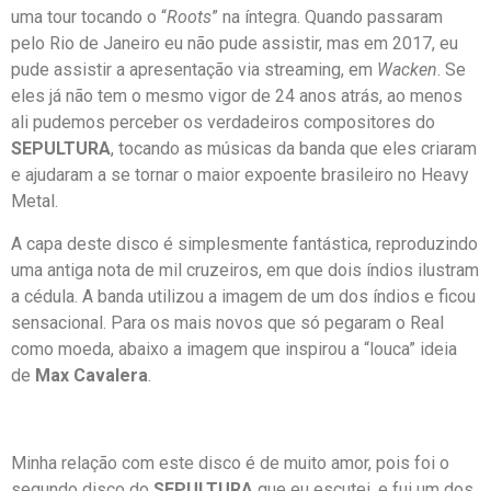
uma tour tocando o “
Roots
” na íntegra. Quando passaram
pelo Rio de Janeiro eu não pude assistir, mas em 2017, eu
pude assistir a apresentação via streaming, em
Wacken
. Se
eles já não tem o mesmo vigor de 24 anos atrás, ao menos
ali pudemos perceber os verdadeiros compositores do
SEPULTURA
, tocando as músicas da banda que eles criaram
e ajudaram a se tornar o maior expoente brasileiro no Heavy
Metal.
A capa deste disco é simplesmente fantástica, reproduzindo
uma antiga nota de mil cruzeiros, em que dois índios ilustram
a cédula. A banda utilizou a imagem de um dos índios e ficou
sensacional. Para os mais novos que só pegaram o Real
como moeda, abaixo a imagem que inspirou a “louca” ideia
de
Max Cavalera
.
Minha relação com este disco é de muito amor, pois foi o
segundo disco do
SEPULTURA
que eu escutei, e fui um dos