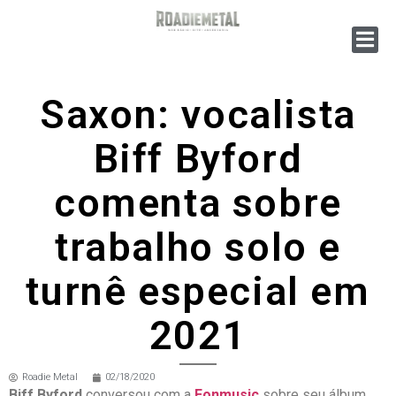
Saxon: vocalista
Biff Byford
comenta sobre
trabalho solo e
turnê especial em
2021
Roadie Metal
02/18/2020
Biff Byford
conversou com a
Eonmusic
sobre seu álbum