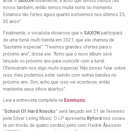
amar o
SAXON
novamente, e acho que temos muitos fãs
novos também, então temos muita sorte no momento.
Estamos tão fortes agora quanto estivemos nos últimos 25,
30 anos”.
Finalmente, o vocalista observou que o
SAXON
participará
de uma turnê multi-banda em 2021, que ele chamou de
“bastante especial”. “Tivemos grandes ofertas para o
próximo ano”, disse ele. “Acho que o novo álbum será
lançado no próximo ano para coincidir com a turnê.
Ofereceram-nos algo muito especial. Não posso falar sobre
isso, mas podemos estar saindo com outras bandas no
próximo ano. Sim, acho que isso vai acontecer, então
mantenha seus olhos abertos”.
Leia a entrevista completa na
Eonmusic
.
“
School Of Hard Knocks
” será lançado em 21 de fevereiro
pela Silver Lining Music. O LP apresenta
Byford
nos vocais
(e um trovão de quatro cordas) junto com Fredrik Åkesson