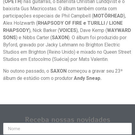
(
OPETH
) nas guitarras, o baterista Christian Lundqvist e o
baixista Gus Macricostas. O álbum também conta com
participações especiais de Phil Campbell (
MOTÖRHEAD
),
Alex Holzwarth (
RHAPSODY OF FIRE e TURILLI / LIONE
RHAPSODY
), Nick Barker (
VOICES
), Dave Kemp (
WAYWARD
SONS
) e Nibbs Carter (
SAXON
). O álbum foi produzido por
Byford, gravado por Jacky Lehmann no Brighton Electric
Studios em Brighton (Reino Unido) e mixado no Queen Street
Studios em Estocolmo (Suécia) por Mats Valentin.
No outono passado, o
SAXON
começou a gravar seu 23º
álbum de estúdio com o produtor
Andy Sneap.
Receba nossas novidades