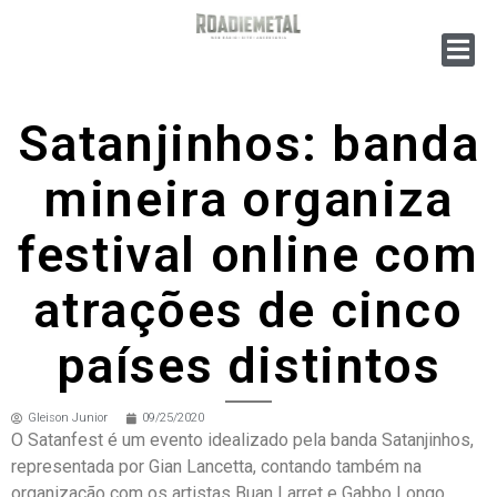
Satanjinhos: banda
mineira organiza
festival online com
atrações de cinco
países distintos
Gleison Junior
09/25/2020
O Satanfest é um evento idealizado pela banda Satanjinhos,
representada por Gian Lancetta, contando também na
organização com os artistas Buan Larret e Gabbo Longo,