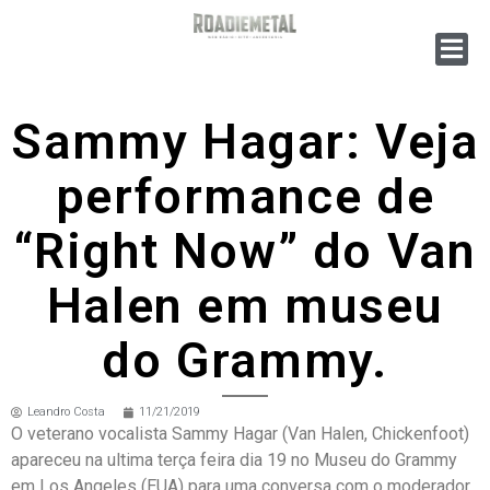
Sammy Hagar: Veja
performance de
“Right Now” do Van
Halen em museu
do Grammy.
Leandro Costa
11/21/2019
O veterano vocalista Sammy Hagar (Van Halen, Chickenfoot)
apareceu na ultima terça feira dia 19 no Museu do Grammy
em Los Angeles (EUA) para uma conversa com o moderador