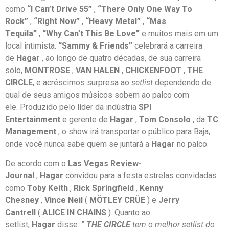
como
“I Can’t Drive 55”
,
“There Only One Way To
Rock”
,
“Right Now”
,
“Heavy Metal”
,
“Mas
Tequila”
,
“Why Can’t This Be Love”
e muitos mais em um
local intimista.
“Sammy & Friends”
celebrará a carreira
de
Hagar
, ao longo de quatro décadas, de sua carreira
solo,
MONTROSE
,
VAN HALEN
,
CHICKENFOOT
,
THE
CIRCLE
, e acréscimos surpresa ao
setlist
dependendo de
qual de seus amigos músicos sobem ao palco com
ele. Produzido pelo líder da indústria
SPI
Entertainment
e gerente de
Hagar
,
Tom Consolo
, da
TC
Management
, o show irá transportar o público para Baja,
onde você nunca sabe quem se juntará a
Hagar
no palco.
De acordo com o
Las Vegas Review-
Journal
,
Hagar
convidou para a festa estrelas convidadas
como
Toby Keith
,
Rick Springfield
,
Kenny
Chesney
,
Vince Neil
(
MÖTLEY CRÜE
) e
Jerry
Cantrell
(
ALICE IN CHAINS
). Quanto ao
setlist,
Hagar
disse: ”
THE CIRCLE
tem o melhor setlist do