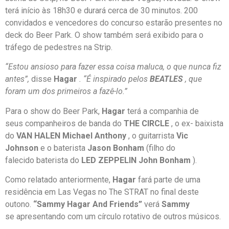
terá início às 18h30 e durará cerca de 30 minutos. 200
convidados e vencedores do concurso estarão presentes no
deck do Beer Park. O show também será exibido para o
tráfego de pedestres na Strip.
“Estou ansioso para fazer essa coisa maluca, o que nunca fiz
antes”,
disse
Hagar
. “É inspirado pelos
BEATLES
, que
foram um dos primeiros a fazê-lo.”
Para o show do Beer Park,
Hagar
terá a companhia de
seus companheiros de banda do
THE CIRCLE
, o ex- baixista
do
VAN HALEN Michael Anthony
, o guitarrista
Vic
Johnson
e o baterista
Jason Bonham
(filho do
falecido baterista do
LED ZEPPELIN John Bonham
).
Como relatado anteriormente,
Hagar
fará parte de uma
residência em Las Vegas no The STRAT no final deste
outono.
“Sammy Hagar And Friends”
verá
Sammy
se apresentando com um círculo rotativo de outros músicos.