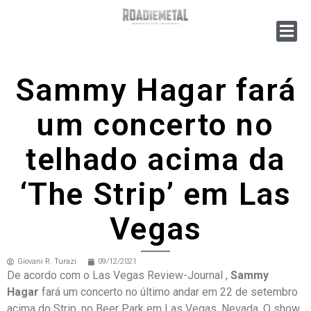
Sammy Hagar fará
um concerto no
telhado acima da
‘The Strip’ em Las
Vegas
Giovani R. Turazi
09/12/2021
De acordo com o Las Vegas Review-Journal ,
Sammy
Hagar
fará um concerto no último andar em 22 de setembro
acima do Strip, no Beer Park em Las Vegas, Nevada. O show