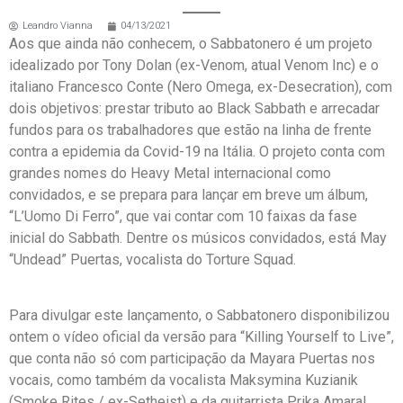
Leandro Vianna
04/13/2021
Aos que ainda não conhecem, o Sabbatonero é um projeto
idealizado por Tony Dolan (ex-Venom, atual Venom Inc) e o
italiano Francesco Conte (Nero Omega, ex-Desecration), com
dois objetivos: prestar tributo ao Black Sabbath e arrecadar
fundos para os trabalhadores que estão na linha de frente
contra a epidemia da Covid-19 na Itália. O projeto conta com
grandes nomes do Heavy Metal internacional como
convidados, e se prepara para lançar em breve um álbum,
“L’Uomo Di Ferro”, que vai contar com 10 faixas da fase
inicial do Sabbath. Dentre os músicos convidados, está May
“Undead” Puertas, vocalista do Torture Squad.
Para divulgar este lançamento, o Sabbatonero disponibilizou
ontem o vídeo oficial da versão para “Killing Yourself to Live”,
que conta não só com participação da Mayara Puertas nos
vocais, como também da vocalista Maksymina Kuzianik
(Smoke Rites / ex-Setheist) e da guitarrista Prika Amaral