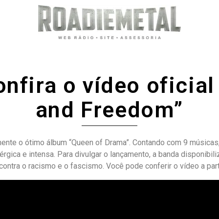
onfira o vídeo ofici
and Freedom”
mente o ótimo álbum “Queen of Drama”. Contando com 9 músicas
rgica e intensa. Para divulgar o lançamento, a banda disponibil
ntra o racismo e o fascismo. Você pode conferir o vídeo a parti