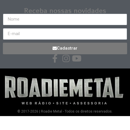
Receba nossas novidades
Cadastrar
© 2017-2026 | Roadie Metal - Todos os direitos reservados.