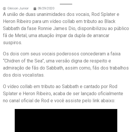
Gleison Junior
09/29/2020
A união de duas unanimidades dos vocais, Rod Splater e
Heron Ribeiro para um vídeo collab em tributo ao Black
Sabbath da fase Ronnie James Dio, disponibilizou ao público
fã de Metal, uma atuação ímpar da dupla de arrancar
suspiros.
Os dois com seus vocais poderosos concederam a faixa
“Chidren of the Sea”, uma versão digna de respeito e
admiração de fãs do Sabbath, assim como, fãs dos trabalhos
dos dois vocalistas.
O vídeo collab em tributo ao Sabbath e cantado por Rod
Splater e Heron Ribeiro, acaba de ser lançado oficialmente
no canal oficial de Rod e você assiste pelo link abaixo: