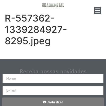
R-557362-
1339284927-
8295.jpeg
Receba nossas novidades
Cadastrar