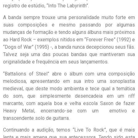
registro de estúdio, “Into The Labyrinth”.
A banda sempre trouxe uma personalidade muito forte em
suas composições e mesmo passando por algumas
mudanças de formação e tendo alguns álbuns mais próximos
ao Hard Rock – exemplos nítidos em “Forever Free” (1992) e
“Dogs of War” (1995) -, a banda nunca decepcionou seus fãs.
Talvez seja uma das poucas bandas que mantiveram sua
originalidade e frequência em seus lançamentos.
“Battalions of Steel” abre o álbum com uma composição
melodiosa, apresentando em sua intro uma sonoplastia
medieval, que deste modo ambienta e tece qual a temática
do som, que simplesmente desencadeia em um riff
marcante, com aquela boa e velha escola Saxon de fazer
Heavy Metal, encerrando-se com um emotivo e
transcendente solo de guitarra.
Continuando a audição, temos “Live To Rock”, que é mais
lenta e mais amena que sua antecessora. Tendo sido esta