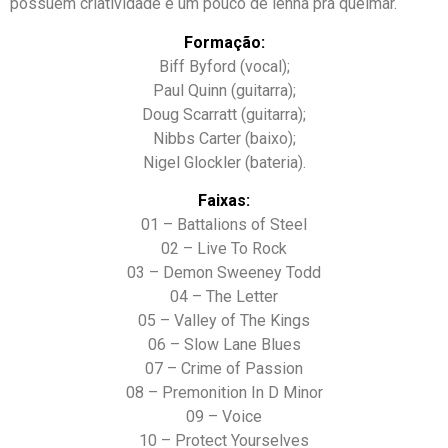
possuem criatividade e um pouco de lenha pra queimar.
Formação:
Biff Byford (vocal);
Paul Quinn (guitarra);
Doug Scarratt (guitarra);
Nibbs Carter (baixo);
Nigel Glockler (bateria).
Faixas:
01 – Battalions of Steel
02 – Live To Rock
03 – Demon Sweeney Todd
04 – The Letter
05 – Valley of The Kings
06 – Slow Lane Blues
07 – Crime of Passion
08 – Premonition In D Minor
09 – Voice
10 – Protect Yourselves