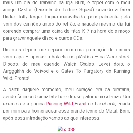
mais um dia de trabalho na loja Burn, e topei com o meu
amigo Castor (baixista do Torture Squad) ouvindo a faixa
Under Jolly Roger. Fiquei maravilhado, principalmente pelo
som dos canhões antes do refrão, e naquele mesmo dia fui
correndo comprar uma caixa de fitas K-7 na hora do almoço
para gravar aquele disco e outros CDs.
Um mês depois me deparo com uma promoção de discos
sem capa – apenas a bolacha no plástico – na Woodstock
Discos, do meu querido Walcir Chalas. Levei dois, o
Arrggghhh do Voivod e o Gates To Purgatory do Running
Wild. Pronto!
A partir daquele momento, meu coração era da pirataria,
sendo fã incondicional até hoje desse patrimônio alemão. Um
exemplo é a página
Running Wild Brasil
no Facebook, criada
por mim para homenagear esse grande ícone do Metal. Bom,
após essa introdução vamos ao que interessa.