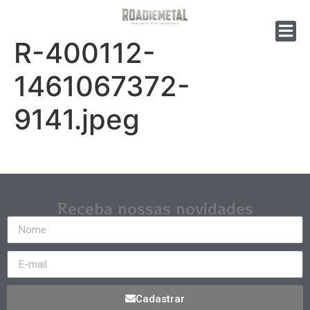
R-400112-
1461067372-
9141.jpeg
Receba nossas novidades
Cadastrar