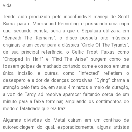
vida.
Tendo sido produzido pelo inconfundível manejo de Scott
Burns, para o Morrisound Recording, e possuindo uma capa
que, segundo consta, seria a que o Sepultura utilizaria em
“Beneath The Remains”, o disco possuía oito músicas
originais e um cover para a clássica “Circle Of The Tyrants”,
de sua principal referência, o Celtic Frost. Faixas como
“Chopped In Half” e “Find The Arise” surgem como se
fossem golpes de machado cortando carne e ossos em uma
única incisão, e outras, como “Infected” refletiam o
desespero e a dor de doenças corrosivas. “Dying” chama a
atenção pelo fato de, em seus 4 minutos e meio de duração,
a voz de Tardy só resolva aparecer faltando cerca de um
minuto para a faixa terminar, ampliando os sentimentos de
medo e fatalidade que ela traz.
Algumas divisões do Metal caíram em um contínuo de
autoreciclagem do qual, esporadicamente, alguns artistas