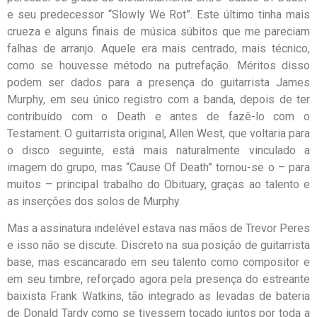
e seu predecessor “Slowly We Rot”. Este último tinha mais
crueza e alguns finais de música súbitos que me pareciam
falhas de arranjo. Aquele era mais centrado, mais técnico,
como se houvesse método na putrefação. Méritos disso
podem ser dados para a presença do guitarrista James
Murphy, em seu único registro com a banda, depois de ter
contribuído com o Death e antes de fazê-lo com o
Testament. O guitarrista original, Allen West, que voltaria para
o disco seguinte, está mais naturalmente vinculado a
imagem do grupo, mas “Cause Of Death” tornou-se o – para
muitos – principal trabalho do Obituary, graças ao talento e
as inserções dos solos de Murphy.
Mas a assinatura indelével estava nas mãos de Trevor Peres
e isso não se discute. Discreto na sua posição de guitarrista
base, mas escancarado em seu talento como compositor e
em seu timbre, reforçado agora pela presença do estreante
baixista Frank Watkins, tão integrado as levadas de bateria
de Donald Tardy como se tivessem tocado juntos por toda a