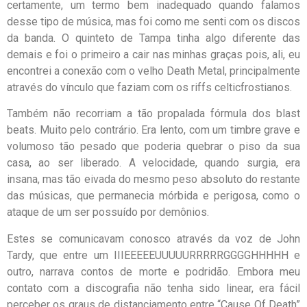
certamente, um termo bem inadequado quando falamos
desse tipo de música, mas foi como me senti com os discos
da banda. O quinteto de Tampa tinha algo diferente das
demais e foi o primeiro a cair nas minhas graças pois, ali, eu
encontrei a conexão com o velho Death Metal, principalmente
através do vínculo que faziam com os riffs celticfrostianos.
Também não recorriam a tão propalada fórmula dos blast
beats. Muito pelo contrário. Era lento, com um timbre grave e
volumoso tão pesado que poderia quebrar o piso da sua
casa, ao ser liberado. A velocidade, quando surgia, era
insana, mas tão eivada do mesmo peso absoluto do restante
das músicas, que permanecia mórbida e perigosa, como o
ataque de um ser possuído por demônios.
Estes se comunicavam conosco através da voz de John
Tardy, que entre um IIIEEEEEUUUUURRRRRGGGGHHHHH e
outro, narrava contos de morte e podridão. Embora meu
contato com a discografia não tenha sido linear, era fácil
perceber os graus de distanciamento entre “Cause Of Death”