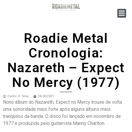
Roadie Metal
Cronologia:
Nazareth – Expect
No Mercy (1977)
Carlos H. Silva
04/30/2021
Nono álbum do Nazareth, Expect no Mercy trouxe de volta
uma sonoridade mais forte após alguns álbuns mais
tranquilos da banda. O disco foi lançado em novembro de
1977 e produzido pelo guitarrista Manny Charlton
.