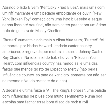
Abrindo o lado B vem “Kentucky Fried Blues”, mais uma com
um riff marcante e uma pegada empolgante de ouvir; “New
York Broken Toy” começa com uma intro blueseira e segue
nessa linha até seu final, não sem antes passar por um ótimo
solo de guitarra de Manny Charlton.
“Busted” aumenta ainda mais o clima blueseiro; “Busted” foi
composta por Harlan Howard, lendário cantor country
americano, e regravada por muitos, incluindo Johnny Cash e
Ray Charles. Na reta final do trabalho vem “Place in Your
Heart”, com influências country nas melodias, é uma das
faixas que menos gosto de Expect no Mercy (não pelas
influências country, só para deixar claro; somente por não ser
no mesmo nível do restante do disco).
A décima e última faixa é “All The King’s Horses”, uma balada
com influências de blues com muito sentimento e uma boa
escolha para fechar esse bom disco de rock n’ roll.