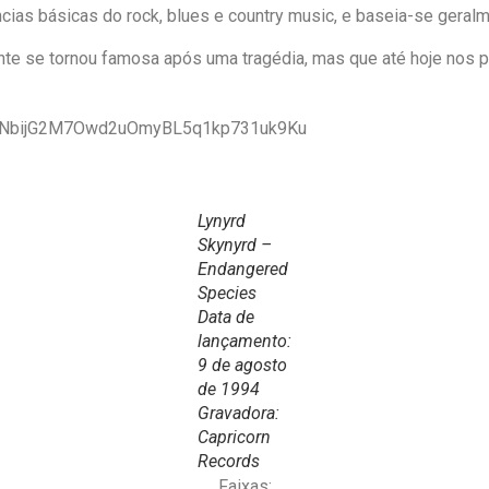
cias básicas do rock, blues e country music, e baseia-se geralme
nte se tornou famosa após uma tragédia, mas que até hoje nos
=PLJNbijG2M7Owd2uOmyBL5q1kp731uk9Ku
Lynyrd
Skynyrd –
Endangered
Species
Data de
lançamento:
9 de agosto
de 1994
Gravadora:
Capricorn
Records
Faixas: