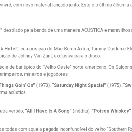
rd, com novo material lançado junto. Este é o último álbum a a
”
destilado pela banda de uma maneira ACÚSTICA e maravilhosa,
k Hotel”
, composição de Mae Boren Axton, Tommy Durden e Elvi
ição de Johnny Van Zant, exclusiva para o disco.
écie de bar típico do “Velho Oeste” norte-americano. Os Saloons
arimpeiros, mineiros e jogadores.
Things Goin’ On”
(1973),
“Saturday Night Special”
(1975),
“Sw
rma acústica.
utra versão;
“All I Have Is A Song”
(inédita),
“Poison Whiskey”
as todas com aquela pegada inconfundível do velho “Southern 