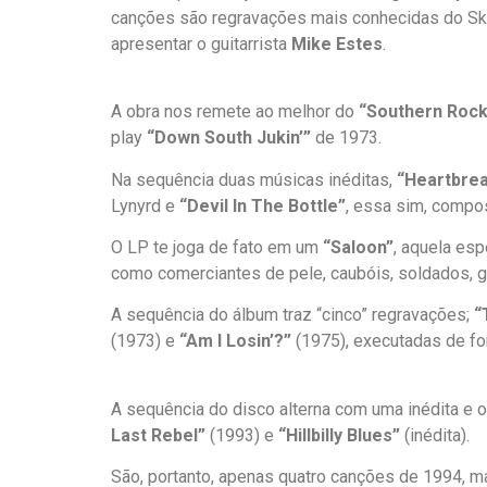
canções são regravações mais conhecidas do Skyny
apresentar o guitarrista
Mike Estes
.
A obra nos remete ao melhor do
“Southern Rock
play
“Down South Jukin’”
de 1973.
Na sequência duas músicas inéditas,
“Heartbrea
Lynyrd e
“Devil In The Bottle”
, essa sim, compos
O LP te joga de fato em um
“Saloon”
, aquela esp
como comerciantes de pele, caubóis, soldados, g
A sequência do álbum traz “cinco” regravações;
“
(1973) e
“Am I Losin’?”
(1975), executadas de fo
A sequência do disco alterna com uma inédita e o
Last Rebel”
(1993) e
“Hillbilly Blues”
(inédita).
São, portanto, apenas quatro canções de 1994, m