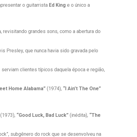
presentar o guitarrista
Ed King
e o único a
 revisitando grandes sons, como a abertura do
s Presley, que nunca havia sido gravada pelo
 serviam clientes típicos daquela época e região,
eet Home Alabama”
(1974),
“I Ain’t The One”
(1973),
“Good Luck, Bad Luck”
(inédita),
“The
Rock”, subgênero do rock que se desenvolveu na