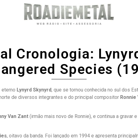
al Cronologia: Lynyr
angered Species (1
 eterno
Lynyrd Skynyrd
, que se tornou conhecida no sul dos E
morte de diversos integrantes e do principal compositor
Ronnie 
nny Van Zant
(irmão mais novo de Ronnie), e continua a gravar e 
ies
, oitavo da banda. Foi lançado em 1994 e apresenta principa