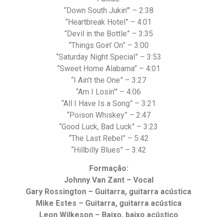
“Down South Jukin'” – 2:38
“Heartbreak Hotel” – 4:01
“Devil in the Bottle” – 3:35
“Things Goin’ On” – 3:00
“Saturday Night Special” – 3:53
“Sweet Home Alabama” – 4:01
“I Ain’t the One” – 3:27
“Am I Losin'” – 4:06
“All I Have Is a Song” – 3:21
“Poison Whiskey” – 2:47
“Good Luck, Bad Luck” – 3:23
“The Last Rebel” – 5:42
“Hillbilly Blues” – 3:42
Formação:
Johnny Van Zant – Vocal
Gary Rossington – Guitarra, guitarra acústica
Mike Estes – Guitarra, guitarra acústica
Leon Wilkeson – Baixo, baixo acústico